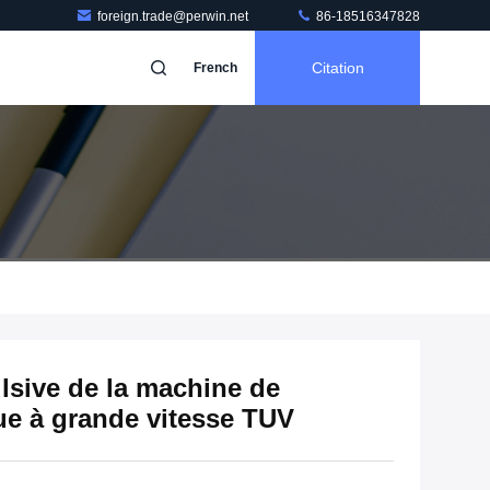
foreign.trade@perwin.net
86-18516347828
Citation
French
ulsive de la machine de
e à grande vitesse TUV