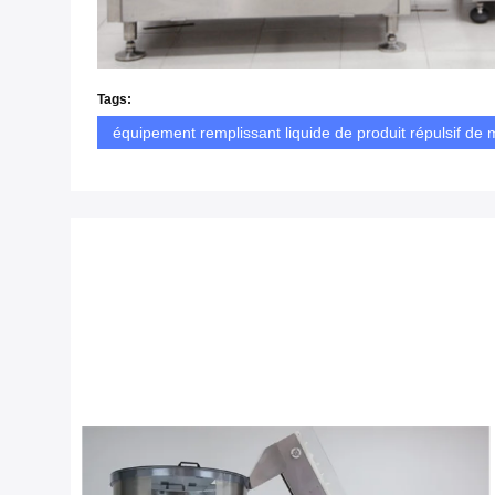
Tags:
équipement remplissant liquide de produit répulsif de