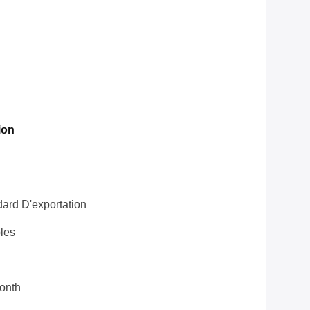
ion
ard D'exportation
les
onth