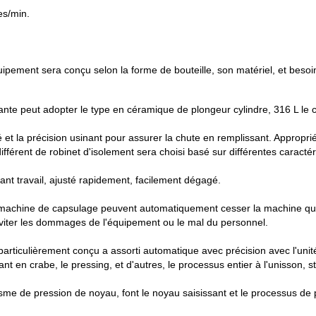
es/min.
uipement sera conçu selon la forme de bouteille, son matériel, et besoin
ante peut adopter le type en céramique de plongeur cylindre, 316 L le cy
 et la précision usinant pour assurer la chute en remplissant.
Approprié 
ifférent de robinet d'isolement sera choisi basé sur différentes caractér
sant travail, ajusté rapidement, facilement dégagé.
 machine de capsulage peuvent automatiquement cesser la machine quand
 éviter les dommages de l'équipement ou le mal du personnel.
particulièrement conçu a assorti automatique avec précision avec l'u
en crabe, le pressing, et d'autres, le processus entier à l'unisson, 
anisme de pression de noyau, font le noyau saisissant et le processus 