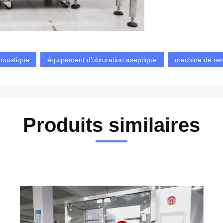
 moustique
équipement d'obturation aseptique
machine de rem
Produits similaires