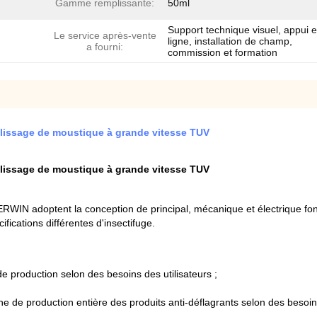
Gamme remplissante:
50ml
Support technique visuel, appui 
Le service après-vente
ligne, installation de champ,
a fourni:
commission et formation
mplissage de moustique à grande vitesse TUV
mplissage de moustique à grande vitesse TUV
RWIN adoptent la conception de principal, mécanique et électrique fonc
fications différentes d'insectifuge.
 production selon des besoins des utilisateurs ;
 de production entière des produits anti-déflagrants selon des besoins 