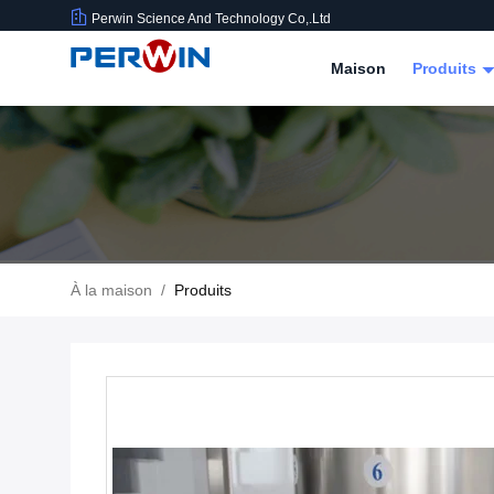
Perwin Science And Technology Co,.Ltd
Maison
Produits
À la maison
/
Produits