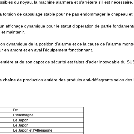
sibles du noyau, la machine alarmera et s'arrêtera s'il est nécessaire.
la torsion de capsulage stable pour ne pas endommager le chapeau et la st
a un affichage dynamique pour le statut d'opération de partie fondament
r et maintenir.
cation dynamique de la position d'alarme et de la cause de l'alarme mont
pour en amont et en aval l'équipement fonctionnant.
 entière et de son capot de sécurité est faites d'acier inoxydable du S
 chaîne de production entière des produits anti-déflagrants selon des b
De
L'Allemagne
Le Japon
Le Japon
Le Japon et l'Allemagne