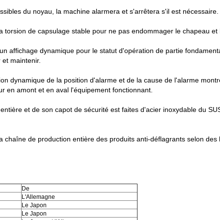
sibles du noyau, la machine alarmera et s'arrêtera s'il est nécessaire.
la torsion de capsulage stable pour ne pas endommager le chapeau et la st
a un affichage dynamique pour le statut d'opération de partie fondament
r et maintenir.
cation dynamique de la position d'alarme et de la cause de l'alarme mont
pour en amont et en aval l'équipement fonctionnant.
 entière et de son capot de sécurité est faites d'acier inoxydable du S
 chaîne de production entière des produits anti-déflagrants selon des b
De
L'Allemagne
Le Japon
Le Japon