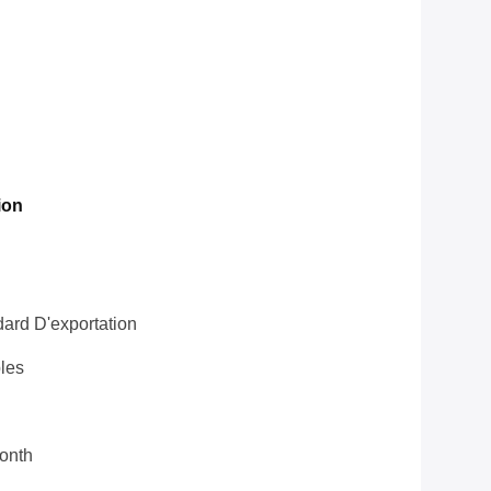
ion
ard D'exportation
les
onth