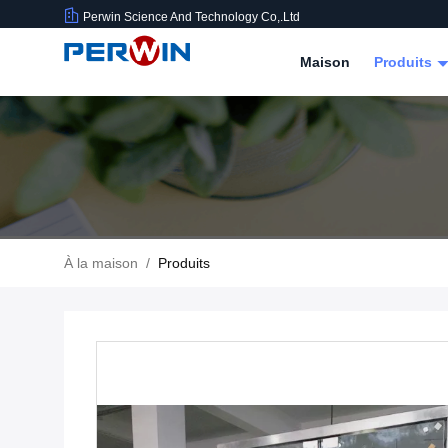
Perwin Science And Technology Co,.Ltd
Maison
Produits
À la maison
/
Produits