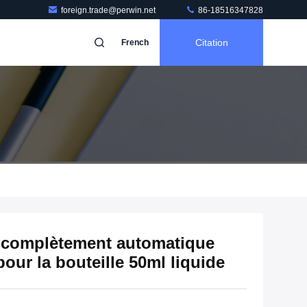
foreign.trade@perwin.net
86-18516347828
Citation
French
 complètement automatique
our la bouteille 50ml liquide