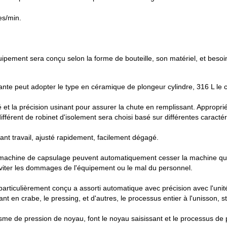
es/min.
uipement sera conçu selon la forme de bouteille, son matériel, et besoin
ante peut adopter le type en céramique de plongeur cylindre, 316 L le cy
 et la précision usinant pour assurer la chute en remplissant.
Approprié 
ifférent de robinet d'isolement sera choisi basé sur différentes caractér
sant travail, ajusté rapidement, facilement dégagé.
 machine de capsulage peuvent automatiquement cesser la machine quand
 éviter les dommages de l'équipement ou le mal du personnel.
particulièrement conçu a assorti automatique avec précision avec l'u
en crabe, le pressing, et d'autres, le processus entier à l'unisson, 
anisme de pression de noyau, font le noyau saisissant et le processus 