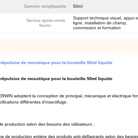
Gamme remplissante:
50ml
Support technique visuel, appui 
Service après-vente
ligne, installation de champ,
fourni:
commission et formation
pulsive de moustique pour la bouteille 50ml liquide
pulsive de moustique pour la bouteille 50ml liquide
RWIN adoptent la conception de principal, mécanique et électrique fonc
fications différentes d'insectifuge.
 production selon des besoins des utilisateurs ;
 de production entière des produits anti-déflagrants selon des besoins 