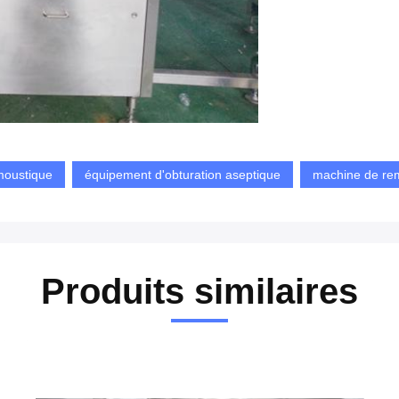
 moustique
équipement d'obturation aseptique
machine de rem
Produits similaires