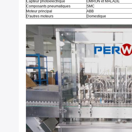
Capteur photoélectrique
OMRON et MALADE
Composants pneumatiques
SMC
Moteur principal
ABB
D'autres moteurs
Domestique