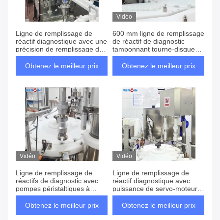
Vidéo
Ligne de remplissage de
600 mm ligne de remplissage
réactif diagnostique avec une
de réactif de diagnostic
précision de remplissage de
tamponnant tourne-disque
± 1 à 2%
avec fixation de bouteille
pneumatique et puissance de
Obtenez le meilleur prix
Obtenez le meilleur prix
servo-moteur
Vidéo
Vidéo
Ligne de remplissage de
Ligne de remplissage de
réactifs de diagnostic avec
réactif diagnostique avec
pompes péristaltiques à
puissance de servo-moteur
commande de moteur pas à
et plaque tournante de
pas et technologie servo
diamètre de 800 mm pour
Obtenez le meilleur prix
Obtenez le meilleur prix
pour un remplissage précis
une précision de remplissage