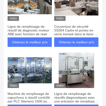
Vidéo
Vidéo
Ligne de remplissage de
Couverture de sécurité
réactif de diagnostic moteur
SS304 Cadre et portes en
ABB avec fonction de rejet
verre trempé dans la ligne de
remplissage de réactif de
diagnostic
Obtenez le meilleur prix
Obtenez le meilleur prix
Vidéo
Vidéo
Machine de remplissage de
Ligne de remplissage de
capuchons à réactif contrôlé
réactifs diagnostiques avec
par PLC Siemens 1500 pour
une précision de remplissage
laboratoires
de ±1-2% et servo-