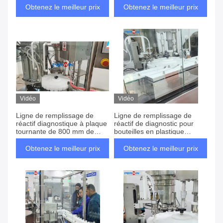
étiquetage à bouteille ronde
Obtenez le meilleur prix
Obtenez le meilleur prix
verticale pour des
modifications pratiques des
spécifications
Vidéo
Vidéo
Ligne de remplissage de
Ligne de remplissage de
réactif diagnostique à plaque
réactif de diagnostic pour
tournante de 800 mm de
bouteilles en plastique
diamètre avec 2 ensembles
rondes de plusieurs tailles
de pompes péristaltiques et
avec contrôle du couple de la
Obtenez le meilleur prix
Obtenez le meilleur prix
contrôle du couple par la
technologie servo et
technologie servo
tamponage de plateau
tournant de 600 mm