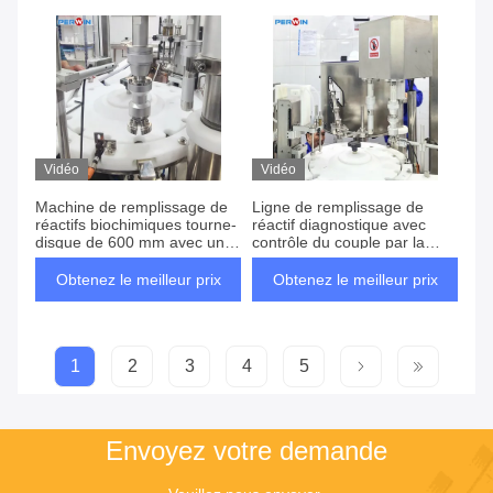
de réactifs de biochimie
de ± 1 ~ 2%
Vidéo
Vidéo
Machine de remplissage de
Ligne de remplissage de
réactifs biochimiques tourne-
réactif diagnostique avec
disque de 600 mm avec une
contrôle du couple par la
puissance totale de 5 kW et
technologie servo pour un
une précision de remplissage
volume de remplissage de 10
Obtenez le meilleur prix
Obtenez le meilleur prix
de ±1 ~ 2%
ml à 500 ml et un air
comprimé de 0,4 à 0,8 MPa
1
2
3
4
5
Envoyez votre demande