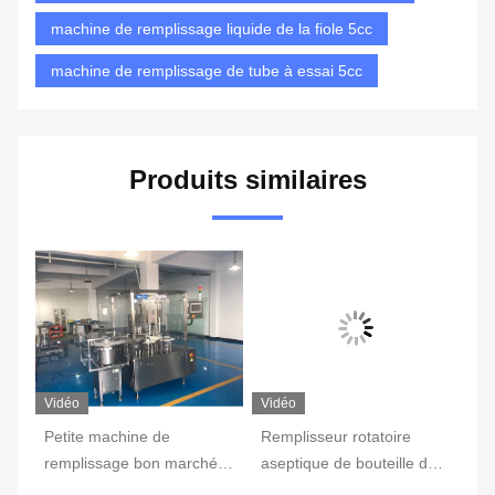
machine de remplissage liquide de la fiole 5cc
machine de remplissage de tube à essai 5cc
Produits similaires
Vidéo
Vidéo
Vi
Petite machine de
Remplisseur rotatoire
La
remplissage bon marché
aseptique de bouteille de
re
de haute qualité de liquide
la teinture 1ml
es