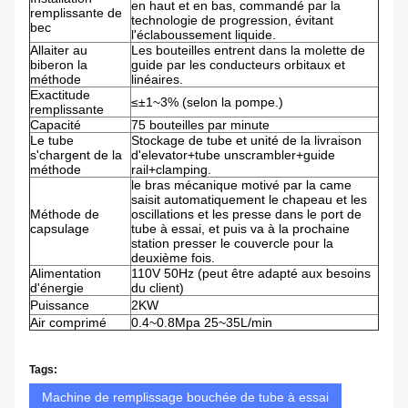
en haut et en bas, commandé par la
remplissante de
technologie de progression, évitant
bec
l'éclaboussement liquide.
Allaiter au
Les bouteilles entrent dans la molette de
biberon la
guide par les conducteurs orbitaux et
méthode
linéaires.
Exactitude
≤±1~3% (selon la pompe.)
remplissante
Capacité
75 bouteilles par minute
Le tube
Stockage de tube et unité de la livraison
s'chargent de la
d'elevator+tube unscrambler+guide
méthode
rail+clamping.
le bras mécanique motivé par la came
saisit automatiquement le chapeau et les
Méthode de
oscillations et les presse dans le port de
capsulage
tube à essai, et puis va à la prochaine
station presser le couvercle pour la
deuxième fois.
Alimentation
110V 50Hz (peut être adapté aux besoins
d'énergie
du client)
Puissance
2KW
Air comprimé
0.4~0.8Mpa 25~35L/min
Tags:
Machine de remplissage bouchée de tube à essai