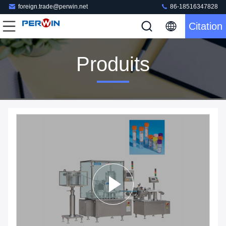
foreign.trade@perwin.net
86-18516347828
Citation
Produits