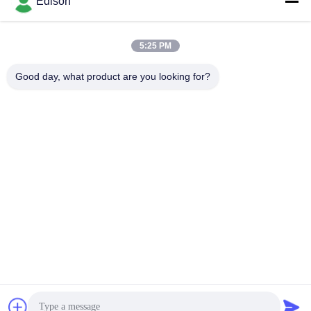
Envoyer
Edison
5:25 PM
Good day, what product are you looking for?
Perwin Science And Technology Co,.Ltd
foreign.trade@perwin.net
86-18516347828
No. 58 Dongfang Rd, parc in
dustriel de Binhai, province
de Qidong, Jiangsu, Chine.
Code postal : 226236.
Chine Bonne qualité Machine d'obturation aseptique Le fournisseur. 2026
Perwin Science and Technology Co,.Ltd Tous les droits réservés.