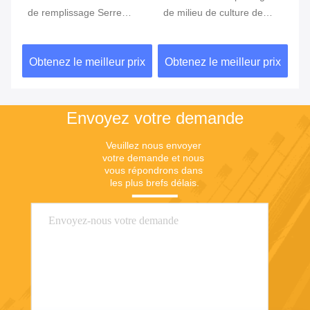
t
de remplissage Serre
de milieu de culture de
de
animale
sérums animaux de 500 ml
se
et 1000 ml pour FBS en
mé
ix
Obtenez le meilleur prix
Obtenez le meilleur prix
Ob
Australie
de
Envoyez votre demande
Veuillez nous envoyer 
votre demande et nous 
vous répondrons dans 
les plus brefs délais.