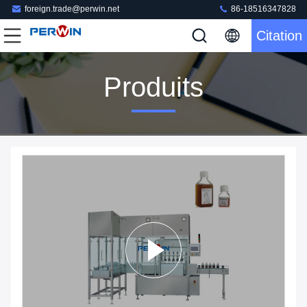
foreign.trade@perwin.net
86-18516347828
Citation
Produits