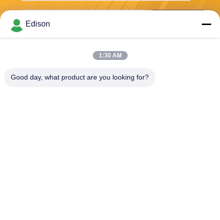
Envoyer
Edison
1:30 AM
Good day, what product are you looking for?
Perwin Science And Technology Co,.Ltd
foreign.trade@perwin.net
86-18516347828
No. 58 Dongfang Rd, parc in
dustriel de Binhai, province
de Qidong, Jiangsu, Chine.
Code postal : 226236.