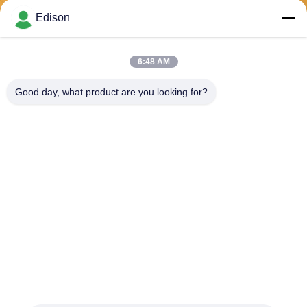
Envoyer
Edison
6:48 AM
Good day, what product are you looking for?
Perwin Science And Technology Co,.Ltd
foreign.trade@perwin.net
86-18516347828
No. 58 Dongfang Rd, parc in
dustriel de Binhai, province
de Qidong, Jiangsu, Chine.
Code postal : 226236.
Chine Bonne qualité Machine d'obturation aseptique Le fournisseur. 2026