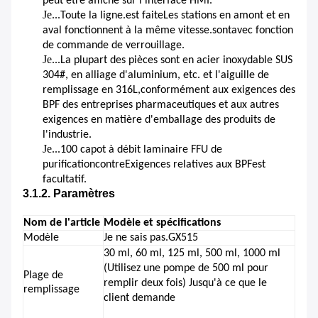
peut être affiché sur l'interface HMI.
Je...
Toute la ligne.
est faite
Les stations en amont et en
aval fonctionnent à la même vitesse.
sont
avec fonction
de commande de verrouillage.
Je...
La plupart des pièces sont en acier inoxydable SUS
304#, en alliage d'aluminium, etc. et l'aiguille de
remplissage en 316L,conformément aux exigences des
BPF des entreprises pharmaceutiques et aux autres
exigences en matière d'emballage des produits de
l'industrie.
Je...
100 capot à débit laminaire FFU de
purification
contre
Exigences relatives aux BPF
est
facultatif.
3.1.2. Paramètres
Nom de l'article
Modèle et spécifications
Modèle
Je ne sais pas.
GX515
30 ml, 60 ml, 125 ml, 500 ml, 1000 ml
(Utilisez une pompe de 500 ml pour
Plage de
remplir deux fois) Jusqu'à ce que le
remplissage
client demande