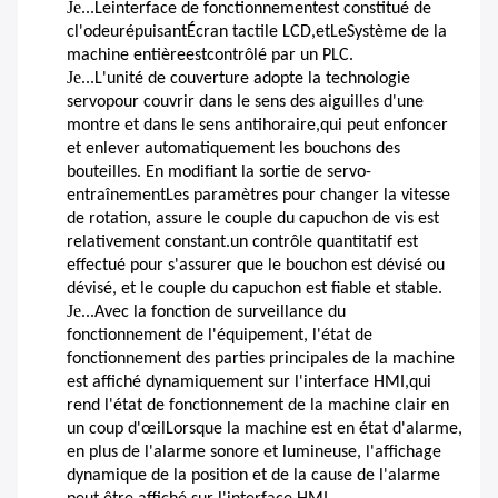
Je...
Le
interface de fonctionnement
est constitué de
c
l'odeur
épuisant
Écran tactile LCD
,
et
Le
Système de la
machine entière
est
contrôlé par un PLC.
Je...
L'unité de couverture adopte la technologie
servo
pour couvrir dans le sens des aiguilles d'une
montre et dans le sens antihoraire
,
qui peut enfoncer
et enlever automatiquement les bouchons des
bouteilles
. En modifiant la sortie de servo-
entraînement
Les paramètres pour changer la vitesse
de rotation, assure le couple du capuchon de vis est
relativement constant.un contrôle quantitatif est
effectué pour s'assurer que le bouchon est dévisé ou
dévisé, et le couple du capuchon est fiable et stable.
Je...
Avec la fonction de surveillance du
fonctionnement de l'équipement, l'état de
fonctionnement des parties principales de la machine
est affiché dynamiquement sur l'interface HMI,qui
rend l'état de fonctionnement de la machine clair en
un coup d'œilLorsque la machine est en état d'alarme,
en plus de l'alarme sonore et lumineuse, l'affichage
dynamique de la position et de la cause de l'alarme