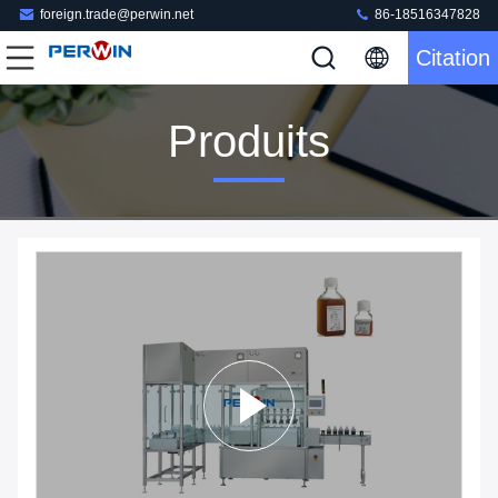
foreign.trade@perwin.net
86-18516347828
Citation
Produits