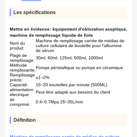
Les spécifications
Mettre en évidence:
équipement d'obturation aseptique
,
machine de remplissage liquide de fiole
Machine de remplissage carrée de médias de
Nom du
culture cellulaire de bouteille pour l'albumine
produit:
de sérum
Plage de
30ml, 60ml, 125ml, 500ml, 1000ml
remplissage:
Méthode
Pompe péristaltique ou pompe en céramique
remplissante:
Remplissage
±1~2%
précis:
Capacité:
15~20 bouteilles par minute (500ML)
alimentation
Peut être adapté aux besoins du client
électrique:
air
0.4~0.7Mpa 25~35L/min
comprimé:
Définition
Machine de remplissage carrée de médias de culture