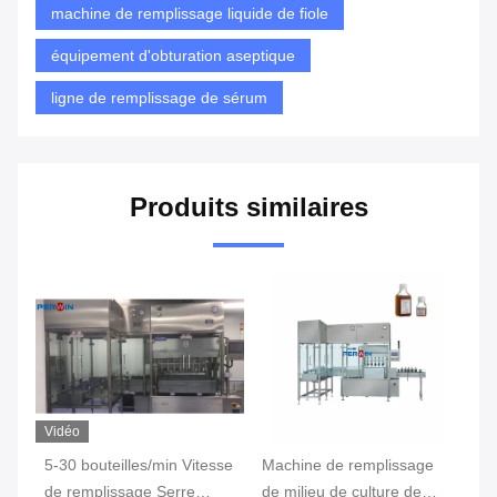
machine de remplissage liquide de fiole
équipement d'obturation aseptique
ligne de remplissage de sérum
Produits similaires
Vidéo
Vi
5-30 bouteilles/min Vitesse
Machine de remplissage
Ma
t
de remplissage Serre
de milieu de culture de
de