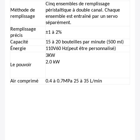
Cinq ensembles de remplissage
Méthode de
péristaltique à double canal. Chaque
remplissage
ensemble est entraîné par un servo
séparément.
Remplissage
±
1 à 2
%
précis
Capacité
1
5 à 20 bouteilles par minute (500 ml)
Énergie
11
0V
6
0 Hz
(peut être personnalisé)
3
KW
2.0 kW
Le pouvoir
Air comprimé
0.4 à 0.
7
MPa 25 à 35 L/min