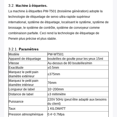
3.2.
Machine à étiquettes.
La machine à étiquettes PW-T501 (troisième génération) adopte la
technologie de étiquetage de servo ultra-rapide supérieur
international, système de étiquetage, localisant le système, système de
brossage, le système de contrôle, système de convoyeur comme
combinaison parfaite. Ceci rend la technologie de étiquetage de
Perwin plus précise et plus stable.
3.2.1.
Paramètres
Modèle
PW-WT501
Appareil de étiquetage
bouteilles de goutte pour les yeux 15ml
Vitesse
Au-dessus de 80 bouteilles/min
Exactitude
±0.5mm
Marquez le petit pain
≤375mm
diamètre extérieur
Marquez le petit pain
76mm
diamètre intérieur
Longueur de label
10~200mm
Distance de label
≥3 millimètre
220V 50Hz (peut être adapté aux besoins
Puissance
du client)
Taux
1 KILOWATT
Pression atmosphérique
0.4~0.7Mpa