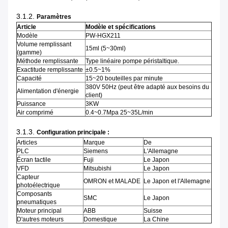
3.1.2.
Paramètres
Article
Modèle et spécifications
Modèle
PW-HGX211
Volume remplissant
15ml (5~30ml)
(gamme)
Méthode remplissante
Type linéaire pompe péristaltique.
Exactitude remplissante
±0.5~1%
Capacité
15~20 bouteilles par minute
380V 50Hz (peut être adapté aux besoins du
Alimentation d'énergie
client)
Puissance
3KW
Air comprimé
0.4~0.7Mpa 25~35L/min
3.1.3.
Configuration principale :
Articles
Marque
De
PLC
Siemens
L'Allemagne
Écran tactile
Fuji
Le Japon
VFD
Mitsubishi
Le Japon
Capteur
OMRON et MALADE
Le Japon et l'Allemagne
photoélectrique
Composants
SMC
Le Japon
pneumatiques
Moteur principal
ABB
Suisse
D'autres moteurs
Domestique
La Chine