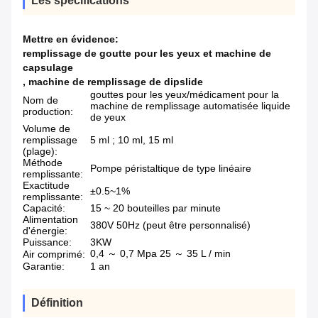
Les spécifications
Mettre en évidence:
remplissage de goutte pour les yeux et machine de
capsulage
,
machine de remplissage de dipslide
gouttes pour les yeux/médicament pour la
Nom de
machine de remplissage automatisée liquide
production:
de yeux
Volume de
remplissage
5 ml ; 10 ml, 15 ml
(plage):
Méthode
Pompe péristaltique de type linéaire
remplissante:
Exactitude
±0.5~1%
remplissante:
Capacité:
15 ~ 20 bouteilles par minute
Alimentation
380V 50Hz (peut être personnalisé)
d'énergie:
Puissance:
3KW
0,4 ～ 0,7 Mpa 25 ～ 35 L / min
Air comprimé:
Garantie:
1 an
Définition