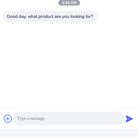
3:44 AM
Good day, what product are you looking for?
Envoyer
Perwin Science And Technology Co,.Ltd
foreign.trade@perwin.net
86-18516347828