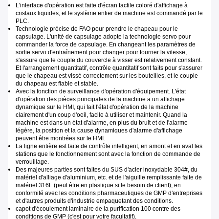
L'interface d'opération est faite d'écran tactile coloré d'affichage à
cristaux liquides, et le système entier de machine est commandé par le
PLC.
Technologie précise de FAO pour prendre le chapeau pour le
capsulage. L'unité de capsulage adopte la technologie servo pour
commander la force de capsulage. En changeant les paramètres de
sortie servo d'entraînement pour changer pour tourner la vitesse,
s'assure que le couple du couvercle à visser est relativement constant.
Et l'arrangement quantitatif, contrôle quantitatif sont faits pour s'assurer
que le chapeau est vissé correctement sur les bouteilles, et le couple
du chapeau est fiable et stable.
Avec la fonction de surveillance d'opération d'équipement. L'état
d'opération des pièces principales de la machine a un affichage
dynamique sur le HMI, qui fait l'état d'opération de la machine
clairement d'un coup d'oeil, facile à utiliser et maintenir. Quand la
machine est dans un état d'alarme, en plus du bruit et de l'alarme
légère, la position et la cause dynamiques d'alarme d'affichage
peuvent être montrées sur le HMI.
La ligne entière est faite de contrôle intelligent, en amont et en aval les
stations que le fonctionnement sont avec la fonction de commande de
verrouillage.
Des majeures parties sont faites du SUS d'acier inoxydable 304#, du
matériel d'alliage d'aluminium, etc. et de l'aiguille remplissante faite de
matériel 316L (peut être en plastique si le besoin de client), en
conformité avec les conditions pharmaceutiques de GMP d'entreprises
et d'autres produits d'industrie empaquetant des conditions.
capot d'écoulement laminaire de la purification 100 contre des
conditions de GMP (c'est pour votre facultatif).