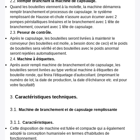
2.2.
Remplir branchant la machine de capsulage.
Quand les bouteilles viennent à la molette, la machine démarrera
remplir branchement et processus de capsulage. le système
remplissant de Hausse-et-chute n'assure aucun écumer avec 2
pompes péristaltiques linéaires et le branchement avec 1 tête de
branchement, couvrant avec 1 tête de capsulage.
2.3.
Peseur de contrôle.
Après le capsulage, les bouteilles seront livrées à maintenir le
convoyeur (les bouteilles est molle, a besoin donc de ceci) et le poids
de bouteilles sera vérifié et des bouteilles avec le poids anormal
seront rejetées automatiquement.
2.4.
Machine à étiquettes.
Après avoir rempli machine de branchement et de capsulage, les
bouteilles seront livrées au type vertical machine à étiquettes de
bouteille ronde, qui finira l'étiquetage d'autocollant. (imprimant le
numéro de lot, la date de production, la date d'échéance etc. est pour
votre facultatif)
Caractéristiques techniques.
3.
3.1.
Machine de branchement et de capsulage remplissante
3.1.1.
Caractéristiques.
Cette disposition de machine est futée et compacte qui a également
adopté la conception humanisée en termes d'habitudes de
fonctionnement.