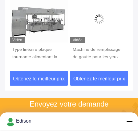
Vidéo
Vidéo
Vi
Type linéaire plaque
Machine de remplissage
Ma
r
tournante alimentant la
de goutte pour les yeux de
de
machine de remplissage
l'écran tactile 15BPM
br
liquide aseptique
d'affichage à cristaux
ph
ix
Obtenez le meilleur prix
Obtenez le meilleur prix
Ob
pharmaceutique
liquides
po
av
Envoyez votre demande
Veuillez nous envoyer 
Edison
votre demande et nous 
vous répondrons dans 
les plus brefs délais.