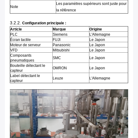
Les paramètres supérieurs sont juste pour
Note
la référence
3.2.2.
Configuration principale :
Article
Marque
Origine
PLC
Siemens
L'Allemagne
Écran tactile
FUJI
Le Japon
Moteur de serveur
Panasonic
Le Japon
VFD
Mitsubishi
Le Japon
Composants
SMC
Le Japon
pneumatiques
Bouteille détectant le
OMRON
Le Japon
capteur
Label détectant le
Leuze
L'Allemagne
capteur