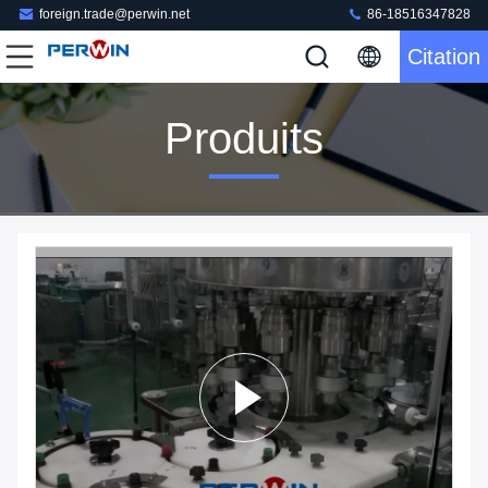
foreign.trade@perwin.net
86-18516347828
Citation
Produits