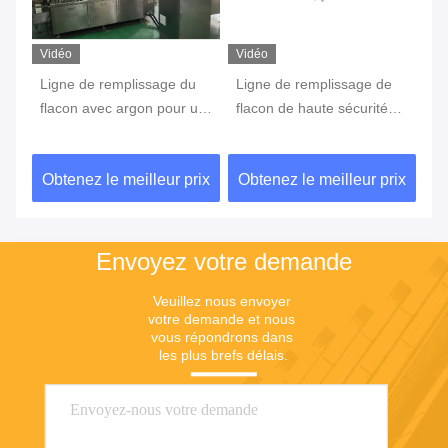
Vidéo
Vidéo
Vi
Ligne de remplissage du
Ligne de remplissage de
Sy
ec
flacon avec argon pour un
flacon de haute sécurité
au
taux d'oxygène inférieur à
avec cadre en acier
po
5%
inoxydable 304 et pesage
ph
ix
Obtenez le meilleur prix
Obtenez le meilleur prix
Ob
en ligne
Envoyez votre demande
Veuillez nous envoyer 
votre demande et nous 
vous répondrons dans 
les plus brefs délais.