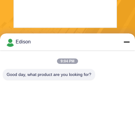
Envoyer
Edison
9:04 PM
Good day, what product are you looking for?
Perwin Science And Technology Co,.Ltd
foreign.trade@perwin.net
86-18516347828
No. 58 Dongfang Rd, parc in
dustriel de Binhai, province
de Qidong, Jiangsu, Chine.