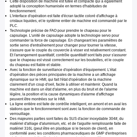
Cette disposition de machine est futée et compacte qui a également
adopté la conception humanisée en termes d'habitudes de
fonctionnement.
L'interface d'opération est faite d'écran tactile coloré d'affichage à
cristaux liquides, et le système entier de machine est commandé par le
PLC.
Technologie précise de FAO pour prendre le chapeau pour le
capsulage. L'unité de capsulage adopte la technologie servo pour
commander la force de capsulage. En changeant les paramètres de
sortie servo d'entraînement pour changer pour tourner la vitesse,
s'assure que le couple du couvercle à visser est relativement constant.
Et l'arrangement quantitatif, contrôle quantitatif sont faits pour s'assurer
que le chapeau est vissé correctement sur les bouteilles, et le couple
du chapeau est fiable et stable.
Avec la fonction de surveillance d'opération d'équipement. L'état
d'opération des pièces principales de la machine a un affichage
dynamique sur le HMI, qui fait l'état d'opération de la machine
clairement d'un coup d'oeil, facile à utiliser et maintenir. Quand la
machine est dans un état d'alarme, en plus du bruit et de l'alarme
légère, la position et la cause dynamiques d'alarme d'affichage
peuvent être montrées sur le HMI.
La ligne entière est faite de contrôle intelligent, en amont et en aval les
stations que le fonctionnement sont avec la fonction de commande de
verrouillage.
Des majeures parties sont faites du SUS d'acier inoxydable 304#, du
matériel d'alliage d'aluminium, etc. et de l'aiguille remplissante faite de
matériel 316L (peut être en plastique si le besoin de client), en
conformité avec les conditions pharmaceutiques de GMP d'entreprises