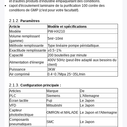
et d'autres produits d'industrie empaquetant des conditions.
capot d'écoulement laminaire de la purification 100 contre des
conditions de GMP (c'est pour votre facultatif).
2.1.2.
Paramètres
Article
Modèle et spécifications
Modèle
PW-HX210
Volume remplissant
5ml~10ml
(gamme)
Méthode remplissante
Type linéaire pompe péristaltique.
Exactitude remplissante
±0.5~1%
Capacité
200 bouteilles par minute
400V 50Hz (peut être adapté aux besoins du
Alimentation d'énergie
client)
Puissance
3KW
Air comprimé
0.4~0.7Mpa 25~35L/min
2.1.3.
Configuration principale :
Articles
Marque
De
PLC
Siemens
L'Allemagne
Écran tactile
Fuji
Le Japon
VFD
Mitsubishi
Le Japon
Capteur
OMRON et MALADE
Le Japon et l'Allemagne
photoélectrique
Composants
SMC
Le Japon
pneumatiques