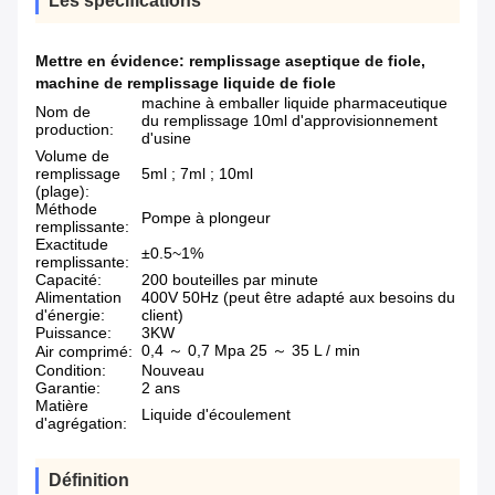
Les spécifications
Mettre en évidence:
remplissage aseptique de fiole
,
machine de remplissage liquide de fiole
machine à emballer liquide pharmaceutique
Nom de
du remplissage 10ml d'approvisionnement
production:
d'usine
Volume de
remplissage
5ml ; 7ml ; 10ml
(plage):
Méthode
Pompe à plongeur
remplissante:
Exactitude
±0.5~1%
remplissante:
Capacité:
200 bouteilles par minute
Alimentation
400V 50Hz (peut être adapté aux besoins du
d'énergie:
client)
Puissance:
3KW
0,4 ～ 0,7 Mpa 25 ～ 35 L / min
Air comprimé:
Condition:
Nouveau
Garantie:
2 ans
Matière
Liquide d'écoulement
d'agrégation:
Définition