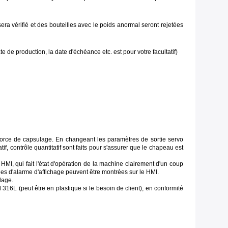
sera vérifié et des bouteilles avec le poids anormal seront rejetées
te de production, la date d'échéance etc. est pour votre facultatif)
orce de capsulage. En changeant les paramètres de sortie servo
f, contrôle quantitatif sont faits pour s'assurer que le chapeau est
MI, qui fait l'état d'opération de la machine clairement d'un coup
iques d'alarme d'affichage peuvent être montrées sur le HMI.
lage.
 316L (peut être en plastique si le besoin de client), en conformité