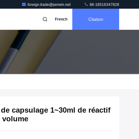
foreign.trade@perwin.net
86-18516347828
Citation
French
de capsulage 1~30ml de réactif
t volume