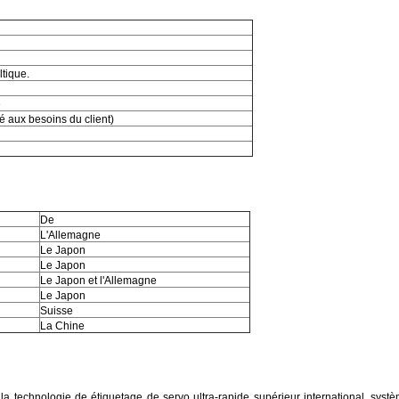
ltique.
e
 aux besoins du client)
De
L'Allemagne
Le Japon
Le Japon
Le Japon et l'Allemagne
Le Japon
Suisse
La Chine
a technologie de étiquetage de servo ultra-rapide supérieur international, systè