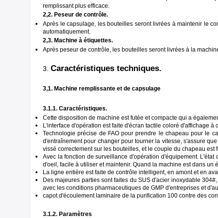
remplissant plus efficace.
2,2. Peseur de contrôle.
Après le capsulage, les bouteilles seront livrées à maintenir le co
automatiquement.
2,3. Machine à étiquettes.
Après peseur de contrôle, les bouteilles seront livrées à la machine 
Caractéristiques techniques.
3.
3,1. Machine remplissante et de capsulage
3.1.1. Caractéristiques.
Cette disposition de machine est futée et compacte qui a égalem
L'interface d'opération est faite d'écran tactile coloré d'affichage
Technologie précise de FAO pour prendre le chapeau pour le ca
d'entraînement pour changer pour tourner la vitesse, s'assure que l
vissé correctement sur les bouteilles, et le couple du chapeau est fi
Avec la fonction de surveillance d'opération d'équipement. L'état
d'oeil, facile à utiliser et maintenir. Quand la machine est dans un
La ligne entière est faite de contrôle intelligent, en amont et en 
Des majeures parties sont faites du SUS d'acier inoxydable 304#, du
avec les conditions pharmaceutiques de GMP d'entreprises et d'aut
capot d'écoulement laminaire de la purification 100 contre des condi
3.1.2. Paramètres