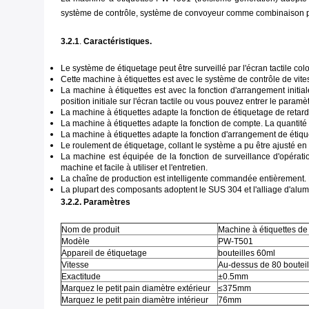
système de contrôle, système de convoyeur comme combinaison parf
3.2.1
.
Caractéristiques.
Le système de étiquetage peut être surveillé par l'écran tactile colo
Cette machine à étiquettes est avec le système de contrôle de vites
La machine à étiquettes est avec la fonction d'arrangement initi
position initiale sur l'écran tactile ou vous pouvez entrer le para
La machine à étiquettes adapte la fonction de étiquetage de retard.
La machine à étiquettes adapte la fonction de compte. La quantité 
La machine à étiquettes adapte la fonction d'arrangement de étique
Le roulement de étiquetage, collant le système a pu être ajusté en
La machine est équipée de la fonction de surveillance d'opération
machine et facile à utiliser et l'entretien.
La chaîne de production est intelligente commandée entièrement.
La plupart des composants adoptent le SUS 304 et l'alliage d'alu
3.2.2. Paramètres
Nom de produit
Machine à étiquettes de
Modèle
PW-T501
Appareil de étiquetage
bouteilles 60ml
Vitesse
Au-dessus de 80 bouteil
Exactitude
±0.5mm
Marquez le petit pain diamètre extérieur
≤375mm
Marquez le petit pain diamètre intérieur
76mm