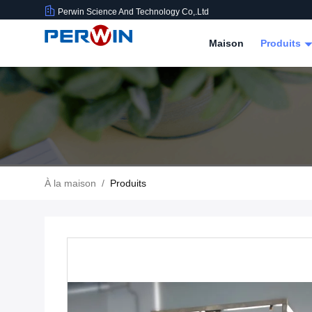
Perwin Science And Technology Co,.Ltd
Maison
Produits
À la maison
/
Produits