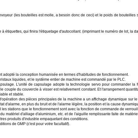
nvoyeur (les bouteilles est molle, a besoin donc de ceci) et le poids de bouteilles 
à étiquettes, qui finira l'étiquetage d'autocollant. (imprimant le numéro de lot, la da
ent adopté la conception humanisée en termes d'habitudes de fonctionnement.
 à cristaux liquides, et le système entier de machine est commandé par le PLC.
psulage. L'unité de capsulage adopte la technologie servo pour commander la f
e couple du couvercle à visser est relativement constant. Et l'arrangement quantitati
able et stable.
 d'opération des pièces principales de la machine a un affichage dynamique sur le H
 état d'alarme, en plus du bruit et de l'alarme légère, la position et la cause dynam
aval les stations que le fonctionnement sont avec la fonction de commande de verrouil
 matériel d'alliage d'aluminium, etc. et de l'aiguille remplissante faite de matériel
res produits d'industrie empaquetant des conditions.
tions de GMP (c'est pour votre facultatif).