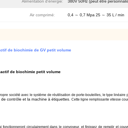
Alimentation d'énergie:
380V 50Hz (peut être personnali
Air comprimé:
0,4 ～ 0,7 Mpa 25 ～ 35 L / min
tif de biochimie de GV petit volume
ctif de biochimie petit volume
pre société avec le système de réutilisation de porte-bouteilles, le type linéaire
de contrôle et la machine à étiquettes.
Cette ligne remplissante vitesse cou
i fonctionneront circulairement dans le convoyeur, et finissez de remplir et cou