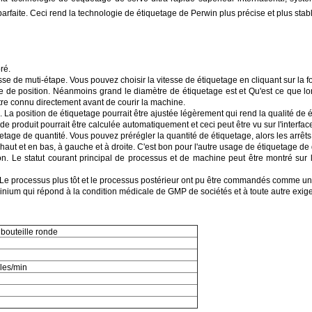
aite. Ceci rend la technologie de étiquetage de Perwin plus précise et plus stabl
ré.
se de muti-étape. Vous pouvez choisir la vitesse de étiquetage en cliquant sur la f
ale de position. Néanmoins grand le diamètre de étiquetage est et Qu'est ce que l
mètre connu directement avant de courir la machine.
 La position de étiquetage pourrait être ajustée légèrement qui rend la qualité de 
de produit pourrait être calculée automatiquement et ceci peut être vu sur l'interf
tage de quantité. Vous pouvez prérégler la quantité de étiquetage, alors les arrêts 
 haut et en bas, à gauche et à droite. C'est bon pour l'autre usage de étiquetage de
. Le statut courant principal de processus et de machine peut être montré sur l'é
 Le processus plus tôt et le processus postérieur ont pu être commandés comme un
minium qui répond à la condition médicale de GMP de sociétés et à toute autre ex
 bouteille ronde
les/min