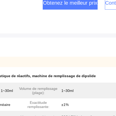
Obtenez le meilleur prix
Cont
tique de réactifs
,
machine de remplissage de dipslide
Volume de remplissage
e 1~30ml
1~30ml
(plage):
Exactitude
inéaire
±1%
remplissante: