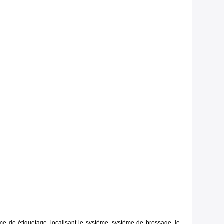
me de étiquetage, localisant le système, système de brossage, le