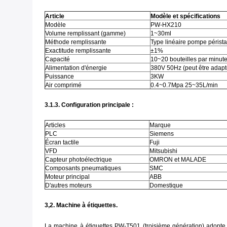
Article
Modèle et spécifications
Modèle
PW-HX210
Volume remplissant (gamme)
1~30ml
Méthode remplissante
Type linéaire pompe pérista
Exactitude remplissante
±1%
Capacité
10~20 bouteilles par minut
Alimentation d'énergie
380V 50Hz (peut être adapté
Puissance
3KW
Air comprimé
0.4~0.7Mpa 25~35L/min
3.1.3. Configuration principale :
Articles
Marque
PLC
Siemens
Écran tactile
Fuji
VFD
Mitsubishi
Capteur photoélectrique
OMRON et MALADE
Composants pneumatiques
SMC
Moteur principal
ABB
D'autres moteurs
Domestique
3,2. Machine à étiquettes.
La machine à étiquettes PW-T501 (troisième génération) adopte l