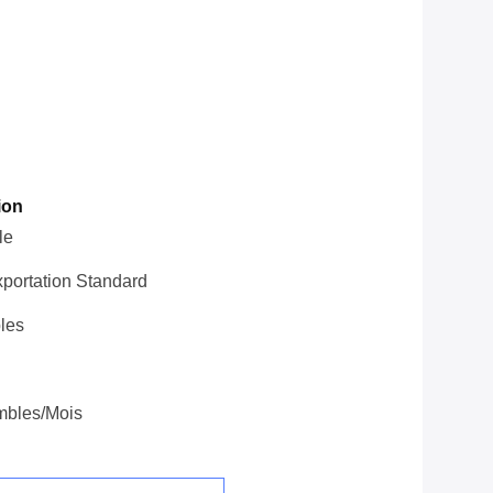
ion
le
portation Standard
les
mbles/mois