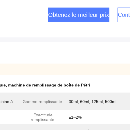
Obtenez le meilleur prix
Cont
que
,
machine de remplissage de boîte de Pétri
chine à
Gamme remplissante:
30ml, 60ml, 125ml, 500ml
Exactitude
±1~2%
remplissante: