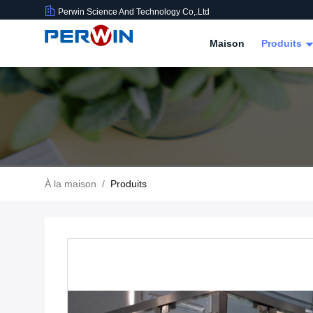
Perwin Science And Technology Co,.Ltd
Maison
Produits
À la maison
/
Produits