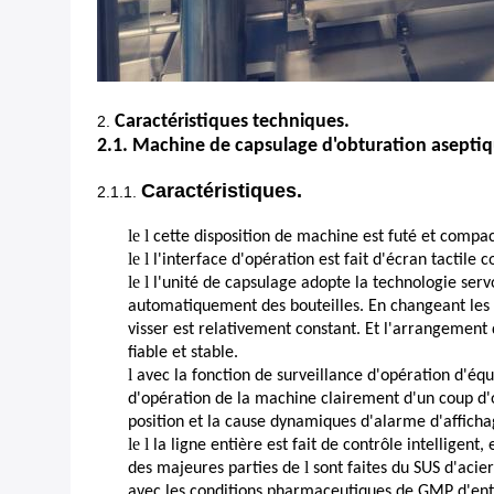
Caractéristiques techniques.
2.
2.1. Machine de capsulage d'obturation asepti
Caractéristiques.
2.1.1.
le l
cette disposition de machine est futé et comp
le l
l'interface d'opération est fait d'écran tactile
le l
l'unité de capsulage adopte la technologie servo
automatiquement des bouteilles. En changeant les 
visser est relativement constant. Et l'arrangement q
fiable et stable.
l
avec la fonction de surveillance d'opération d'équ
d'opération de la machine clairement d'un coup d'oe
position et la cause dynamiques d'alarme d'affich
le l
la ligne entière est fait de contrôle intellige
l
des majeures parties de
sont faites du SUS d'acie
avec les conditions pharmaceutiques de GMP d'entr