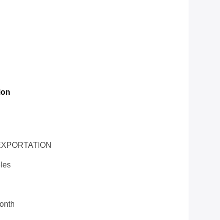
ion
'EXPORTATION
les
onth