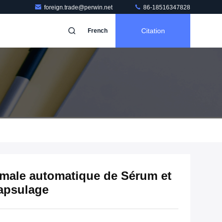
foreign.trade@perwin.net
86-18516347828
Citation
French
imale automatique de Sérum et
apsulage