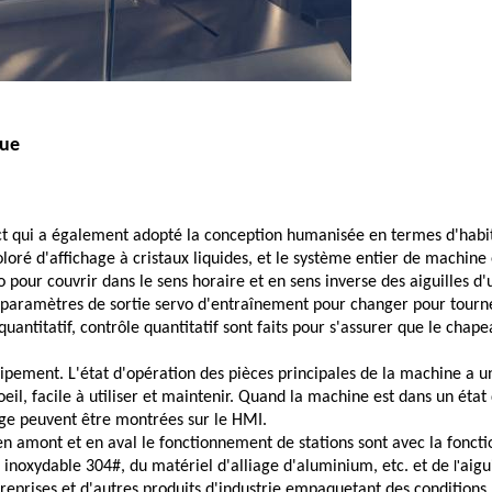
que
act qui a également adopté la conception humanisée en termes d'hab
 coloré d'affichage à cristaux liquides, et le système entier de machi
 pour couvrir dans le sens horaire et en sens inverse des aiguilles d'
paramètres de sortie servo d'entraînement pour changer pour tourner 
uantitatif, contrôle quantitatif sont faits pour s'assurer que le chape
ipement. L'état d'opération des pièces principales de la machine a un
il, facile à utiliser et maintenir. Quand la machine est dans un état 
age peuvent être montrées sur le HMI.
nt, en amont et en aval le fonctionnement de stations sont avec la fon
l'
r inoxydable 304#, du matériel d'alliage d'aluminium, etc. et de
aigu
eprises et d'autres produits d'industrie empaquetant des conditions.