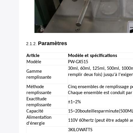
Paramètres
2.1.2.
Article
Modèle et spécifications
Modèle
PW-GX515
30ml, 60ml, 125ml, 500ml, 1000m
Gamme
remplir deux fois) jusqu'à l'exige
remplissante
Méthode
Cinq ensembles de remplissage pé
remplissante
Chaque ensemble est conduit par
Exactitude
±1~2%
remplissante
Capacité
15~20bouteillesparminute(500ML
Alimentation
110V 60hertz (peut être adapté au
d'énergie
3KILOWATTS