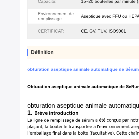
Capacité:
15~20 bouteilles par minute
Environnement de
Aseptique avec FFU ou HEP
remplissage:
CERTIFICAT:
CE, GV, TUV, ISO9001
Définition
obturation aseptique animale automatique de Sérum
Obturation aseptique animale automatique de SéRum
obturation aseptique animale automatiq
1.
Brève introduction
La ligne de remplissage de sérum
a été conçue par notr
l'
plaçant, la bouteille transportée à
environnement asept
l'emballage final dans la boîte (facultative). Cette cha