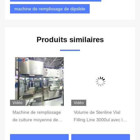
machine de remplissage de dipslide
Produits similaires
Vidéo
Vidéo
Vi
Machine de remplissage
Volume de Steriline Vial
Ma
de culture moyenne de
Filling Line 3000ul avec la
de
c
208 V / 60 Hz avec une
fonction de étiquetage
pr
C
précision de ± 0,5%
po