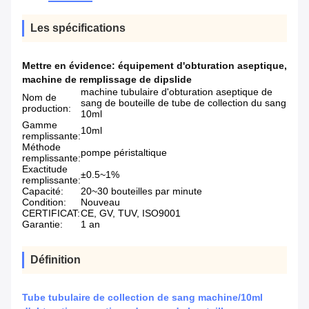
Les spécifications
Mettre en évidence:
équipement d'obturation aseptique
,
machine de remplissage de dipslide
machine tubulaire d'obturation aseptique de
Nom de
sang de bouteille de tube de collection du sang
production:
10ml
Gamme
10ml
remplissante:
Méthode
pompe péristaltique
remplissante:
Exactitude
±0.5~1%
remplissante:
Capacité:
20~30 bouteilles par minute
Condition:
Nouveau
CERTIFICAT:
CE, GV, TUV, ISO9001
Garantie:
1 an
Définition
Tube tubulaire de collection de sang machine/10ml