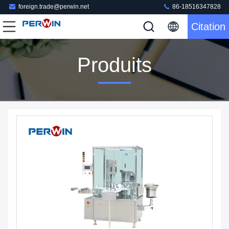
foreign.trade@perwin.net
86-18516347828
Citation
Produits