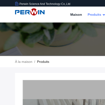
Perwin Science And Technology Co,.Ltd
Maison
Produits
À la maison
/
Produits