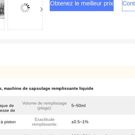
Obtenez le meilleur prix
Cont
p
,
machine de capsulage remplissante liquide
Volume de remplissage
ique de
5~50ml
(plage):
tesse de
Exactitude
 à piston
±0.5~1%
remplissante: