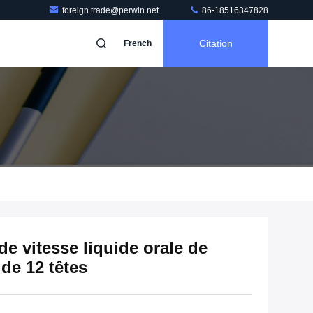
foreign.trade@perwin.net
86-18516347828
Citation
French
e vitesse liquide orale de
de 12 têtes