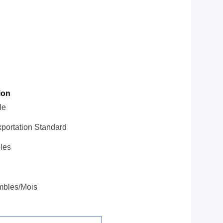
ion
le
portation Standard
les
mbles/mois