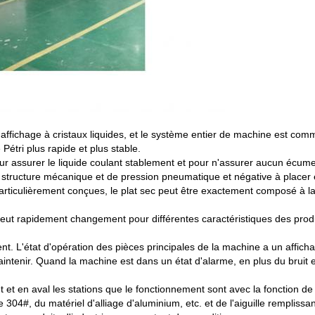
é d'affichage à cristaux liquides, et le système entier de machine est co
Pétri plus rapide et plus stable.
r assurer le liquide coulant stablement et pour n'assurer aucun écume
 de structure mécanique et de pression pneumatique et négative à place
particulièrement conçues, le plat sec peut être exactement composé à 
 peut rapidement changement pour différentes caractéristiques des produ
nt. L'état d'opération des pièces principales de la machine a un affichag
maintenir. Quand la machine est dans un état d'alarme, en plus du bruit 
mont et en aval les stations que le fonctionnement sont avec la fonction
304#, du matériel d'alliage d'aluminium, etc. et de l'aiguille remplissa