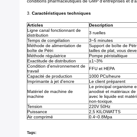
conditions pharmaceutiques de GMP d'entreprises et d'au
3.
Caractéristiques techniques
Articles
Description
Ligne canal fonctionnant de
3 ruelles
distribution
Temps de congélation
3~5 minutes
Méthode de alimentation de
Support de boîte de Pét
boîte de Pétri
tailles de plat, vous dev
Méthode régulatrice
Pompe péristaltique
Exactitude de distribution
±1~3%
Condition d'environnement de
FFU et HEPA
travail
Capacité de production
1000 PCs/heure
Imprimante à jet d'encre
Le client préparent
Le principal organisme e
Matériel de machine de
anodisé et matériaux de
machine
avec le liquide est maté
non-toxique.
Tension
220V 50Hz
Puissance
2,5 KILOWATTS
Air comprimé
0.4~0.8Mpa
Tags: