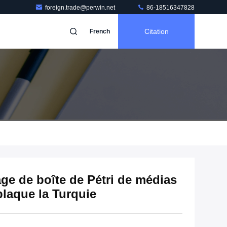
foreign.trade@perwin.net
86-18516347828
Citation
French
ge de boîte de Pétri de médias
laque la Turquie