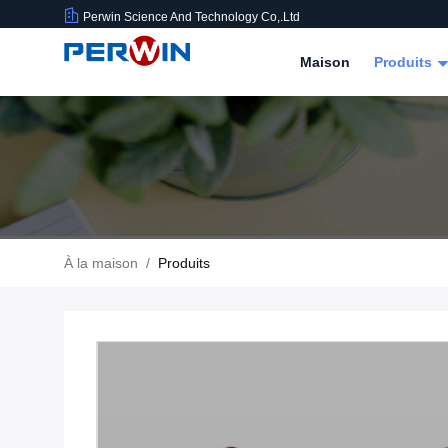
Perwin Science And Technology Co,.Ltd
Maison
Produits
À la maison
/
Produits