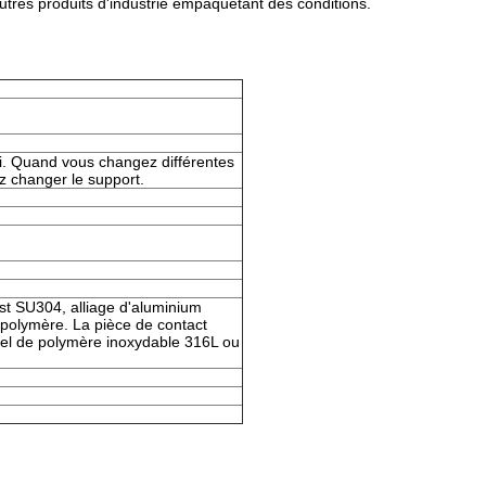
tres produits d'industrie empaquetant des conditions.
ri. Quand vous changez différentes
ez changer le support.
st SU304, alliage d'aluminium
 polymère. La pièce de contact
riel de polymère inoxydable 316L ou