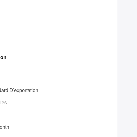
ion
ard D'exportation
les
onth