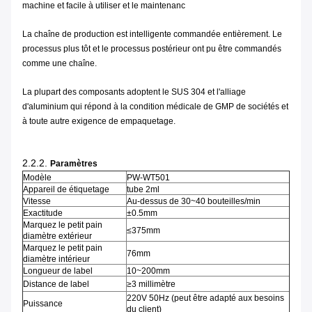
machine et facile à utiliser et le maintenanc
La chaîne de production est intelligente commandée entièrement. Le
processus plus tôt et le processus postérieur ont pu être commandés
comme une chaîne.
La plupart des composants adoptent le SUS 304 et l'alliage
d'aluminium qui répond à la condition médicale de GMP de sociétés et
à toute autre exigence de empaquetage.
2.2.2.
Paramètres
Modèle
PW-WT501
Appareil de étiquetage
tube 2ml
Vitesse
Au-dessus de 30~40 bouteilles/min
Exactitude
±0.5mm
Marquez le petit pain
≤375mm
diamètre extérieur
Marquez le petit pain
76mm
diamètre intérieur
Longueur de label
10~200mm
Distance de label
≥3 millimètre
220V 50Hz (peut être adapté aux besoins
Puissance
du client)