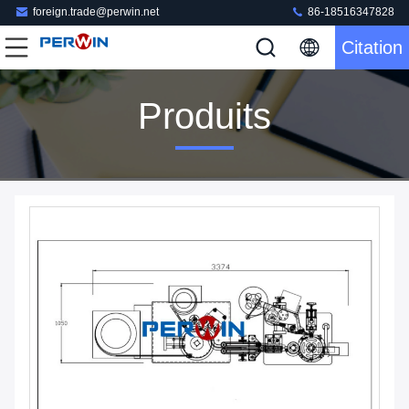
foreign.trade@perwin.net
86-18516347828
Citation
Produits