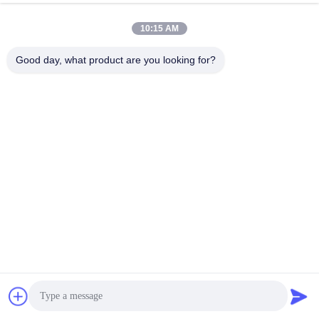
10:15 AM
Good day, what product are you looking for?
Perwin Science And Technology Co,.Ltd
foreign.trade@perwin.net
86-18516347828
No. 58 Dongfang Rd, parc in
dustriel de Binhai, province
de Qidong, Jiangsu, Chine.
Code postal : 226236.
Chine Bonne qualité Machine d'obturation aseptique Le fournisseur. 2026
Perwin Science and Technology Co,.Ltd Tous les droits réservés.