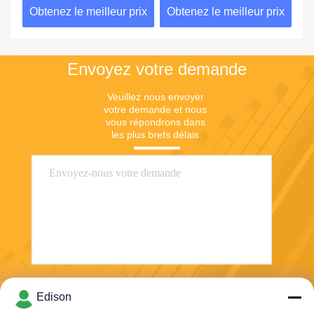
ix
Obtenez le meilleur prix
Obtenez le meilleur prix
Ob
Envoyez votre demande
Veuillez nous envoyer 
votre demande et nous 
vous répondrons dans 
les plus brefs délais.
Envoyer
Edison