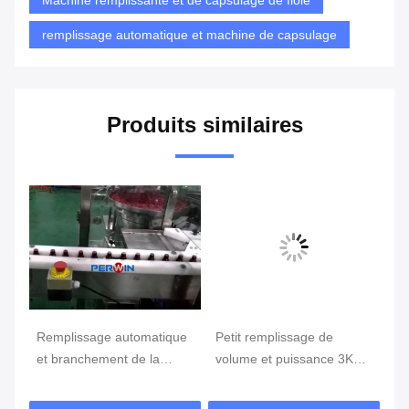
Machine remplissante et de capsulage de fiole
remplissage automatique et machine de capsulage
Produits similaires
Remplissage automatique
Petit remplissage de
re
et branchement de la
volume et puissance 3KW
li
d
petite bouteille en verre de
en verre de machine ou en
et
machine avec du CE
plastique de capsulage
ca