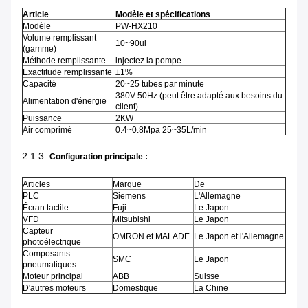
Article
Modèle et spécifications
Modèle
PW-HX210
Volume remplissant
10~90ul
(gamme)
Méthode remplissante
injectez la pompe.
Exactitude remplissante
±1%
Capacité
20~25 tubes par minute
380V 50Hz (peut être adapté aux besoins du
Alimentation d'énergie
client)
Puissance
2KW
Air comprimé
0.4~0.8Mpa 25~35L/min
2.1.3.
Configuration principale :
Articles
Marque
De
PLC
Siemens
L'Allemagne
Écran tactile
Fuji
Le Japon
VFD
Mitsubishi
Le Japon
Capteur
OMRON et MALADE
Le Japon et l'Allemagne
photoélectrique
Composants
SMC
Le Japon
pneumatiques
Moteur principal
ABB
Suisse
D'autres moteurs
Domestique
La Chine