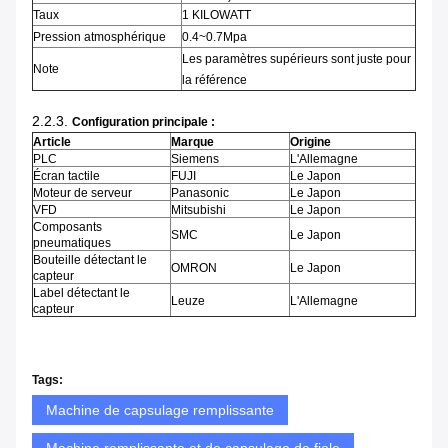
Taux
1 KILOWATT
Pression atmosphérique
0.4~0.7Mpa
Les paramètres supérieurs sont juste pour
Note
la référence
2.2.3.
Configuration principale :
Article
Marque
Origine
PLC
Siemens
L'Allemagne
Écran tactile
FUJI
Le Japon
Moteur de serveur
Panasonic
Le Japon
VFD
Mitsubishi
Le Japon
Composants
SMC
Le Japon
pneumatiques
Bouteille détectant le
OMRON
Le Japon
capteur
Label détectant le
Leuze
L'Allemagne
capteur
Tags:
Machine de capsulage remplissante