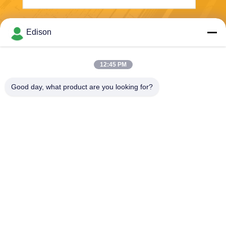
Envoyer
Edison
12:45 PM
Good day, what product are you looking for?
Perwin Science And Technology Co,.Ltd
foreign.trade@perwin.net
86-18516347828
No. 58 Dongfang Rd, parc in
dustriel de Binhai, province
de Qidong, Jiangsu, Chine.
Code postal : 226236.