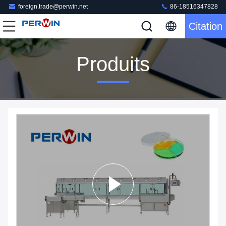
foreign.trade@perwin.net
86-18516347828
Citation
Produits