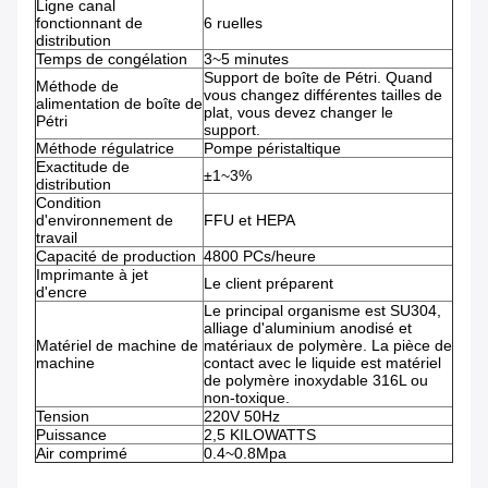
Ligne canal
fonctionnant de
6 ruelles
distribution
Temps de congélation
3~5 minutes
Support de boîte de Pétri. Quand
Méthode de
vous changez différentes tailles de
alimentation de boîte de
plat, vous devez changer le
Pétri
support.
Méthode régulatrice
Pompe péristaltique
Exactitude de
±1~3%
distribution
Condition
d'environnement de
FFU et HEPA
travail
Capacité de production
4800 PCs/heure
Imprimante à jet
Le client préparent
d'encre
Le principal organisme est SU304,
alliage d'aluminium anodisé et
Matériel de machine de
matériaux de polymère. La pièce de
machine
contact avec le liquide est matériel
de polymère inoxydable 316L ou
non-toxique.
Tension
220V 50Hz
Puissance
2,5 KILOWATTS
Air comprimé
0.4~0.8Mpa