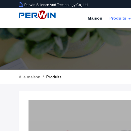
Perwin Science And Technology Co,.Ltd
Maison
Produits
À la maison
/
Produits