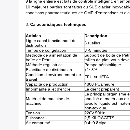
9 la ligne entière est faits de contrôle intelligent, en a
10 majeures parties sont faites du SUS d'acier inoxydable 
conditions pharmaceutiques de GMP d'entreprises et d'au
3.
Caractéristiques techniques
Articles
Description
Ligne canal fonctionnant de
6 ruelles
distribution
Temps de congélation
3~5 minutes
Méthode de alimentation de
Support de boîte de Pét
boîte de Pétri
tailles de plat, vous dev
Méthode régulatrice
Pompe péristaltique
Exactitude de distribution
±1~3%
Condition d'environnement de
FFU et HEPA
travail
Capacité de production
4800 PCs/heure
Imprimante à jet d'encre
Le client préparent
Le principal organisme e
Matériel de machine de
anodisé et matériaux de
machine
avec le liquide est maté
non-toxique.
Tension
220V 50Hz
Puissance
2,5 KILOWATTS
Air comprimé
0.4~0.8Mpa