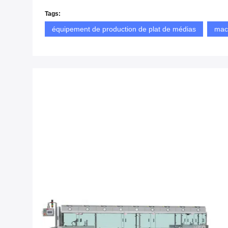
Tags:
équipement de production de plat de médias
mac