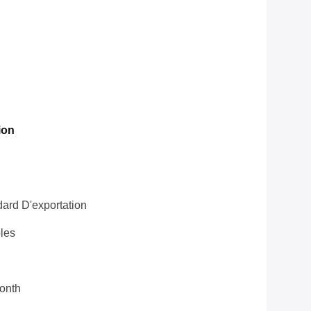
ion
ard D'exportation
les
onth