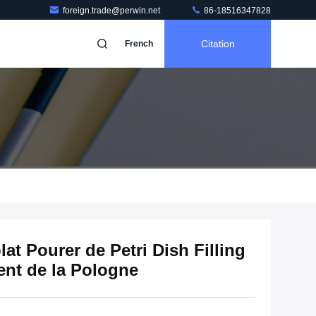
foreign.trade@perwin.net
86-18516347828
Citation
French
lat Pourer de Petri Dish Filling
ent de la Pologne