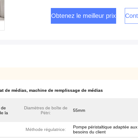
Obtenez le meilleur prix
Cont
at de médias
,
machine de remplissage de médias
 de
Diamètres de boîte de
55mm
de la
Pétri:
Pompe péristaltique adaptée aux
Méthode régulatrice:
besoins du client